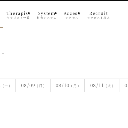
Therapist
System
Access
Recruit
セラピスト一覧
料金システム
アクセス
セラピスト求人
 –
8
08/09
08/10
08/11
0
(土)
(日)
(月)
(火)