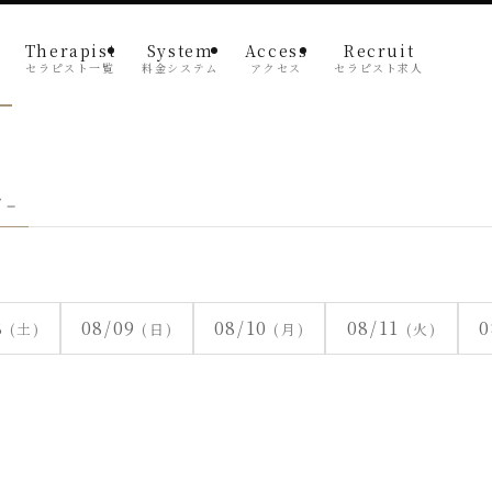
Therapist
System
Access
Recruit
セラピスト一覧
料金システム
アクセス
セラピスト求人
 –
8
08/09
08/10
08/11
0
(土)
(日)
(月)
(火)